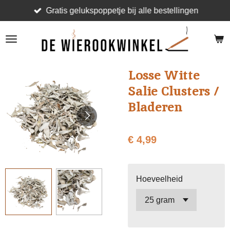
Gratis gelukspoppetje bij alle bestellingen
Ga
direct
naar
de
hoofdinhoud
Losse Witte
Salie Clusters /
Bladeren
€ 4,99
Hoeveelheid