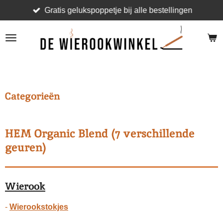
Gratis gelukspoppetje bij alle bestellingen
Ga
direct
naar
de
hoofdinhoud
.
Categorieën
HEM Organic Blend (7 verschillende
geuren)
Wierook
-
Wierookstokjes