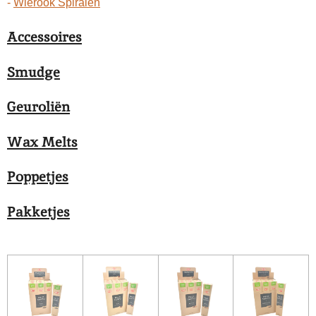
-
Wierook Spiralen
Accessoires
Smudge
Geuroliën
Wax Melts
Poppetjes
Pakketjes