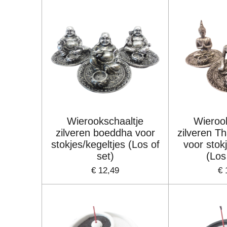
Wierookschaaltje
Wieroo
zilveren boeddha voor
zilveren T
stokjes/kegeltjes (Los of
voor stok
set)
(Los
€ 12,49
€ 