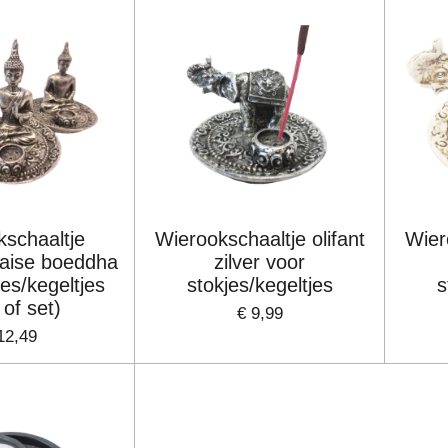
kschaaltje
Wierookschaaltje olifant
Wier
haise boeddha
zilver voor
jes/kegeltjes
stokjes/kegeltjes
s
 of set)
€ 9,99
12,49