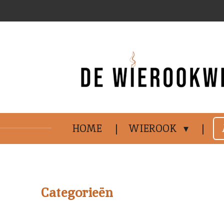
Ga
direct
naar
de
hoofdinhoud
HOME
WIEROOK
.
Categorieën