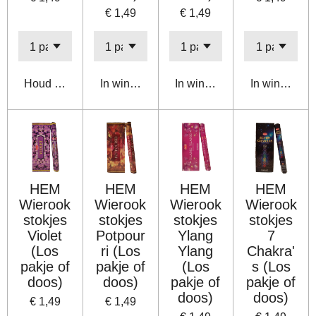
€ 1,49
€ 1,49
Houd mij op de hoogte
In winkelwagen
In winkelwagen
In winkelwa
HEM
HEM
HEM
HEM
Wierook
Wierook
Wierook
Wierook
stokjes
stokjes
stokjes
stokjes
Violet
Potpour
Ylang
7
(Los
ri (Los
Ylang
Chakra'
pakje of
pakje of
(Los
s (Los
doos)
doos)
pakje of
pakje of
doos)
doos)
€ 1,49
€ 1,49