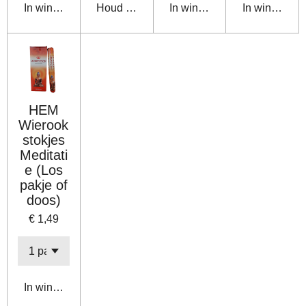
In winkelwagen
Houd mij op de hoogte
In winkelwagen
In winkelwa
HEM
Wierook
stokjes
Meditati
e (Los
pakje of
doos)
€ 1,49
In winkelwagen