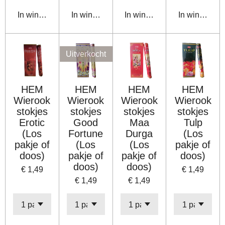
In winkelwagen
In winkelwagen
In winkelwagen
In winkelwa
Uitverkocht
HEM
HEM
HEM
HEM
Wierook
Wierook
Wierook
Wierook
stokjes
stokjes
stokjes
stokjes
Erotic
Good
Maa
Tulp
(Los
Fortune
Durga
(Los
pakje of
(Los
(Los
pakje of
doos)
pakje of
pakje of
doos)
doos)
doos)
€ 1,49
€ 1,49
€ 1,49
€ 1,49