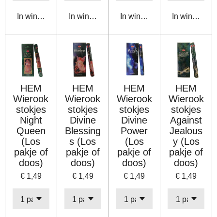
In winkelwagen
In winkelwagen
In winkelwagen
In winkelwa
HEM
HEM
HEM
HEM
Wierook
Wierook
Wierook
Wierook
stokjes
stokjes
stokjes
stokjes
Night
Divine
Divine
Against
Queen
Blessing
Power
Jealous
(Los
s (Los
(Los
y (Los
pakje of
pakje of
pakje of
pakje of
doos)
doos)
doos)
doos)
€ 1,49
€ 1,49
€ 1,49
€ 1,49