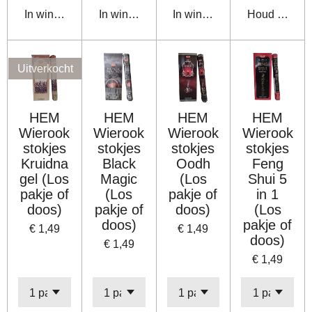
In winkelwagen
In winkelwagen
In winkelwagen
Houd mij op 
Uitverkocht
HEM
HEM
HEM
HEM
Wierook
Wierook
Wierook
Wierook
stokjes
stokjes
stokjes
stokjes
Kruidna
Black
Oodh
Feng
gel (Los
Magic
(Los
Shui 5
pakje of
(Los
pakje of
in 1
doos)
pakje of
doos)
(Los
doos)
pakje of
€ 1,49
€ 1,49
doos)
€ 1,49
€ 1,49