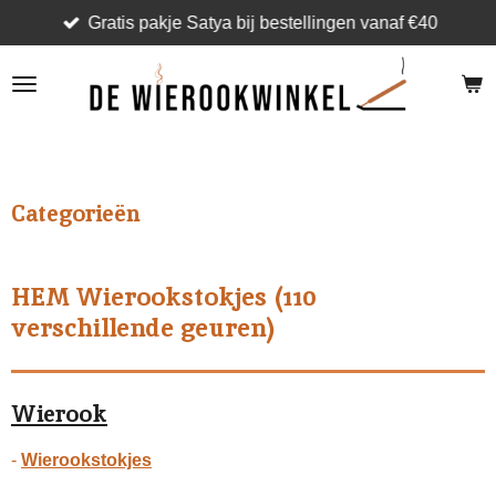
Gratis pakje Satya bij bestellingen vanaf €40
Ga
direct
naar
de
hoofdinhoud
.
Categorieën
HEM Wierookstokjes (110
verschillende geuren)
Wierook
-
Wierookstokjes