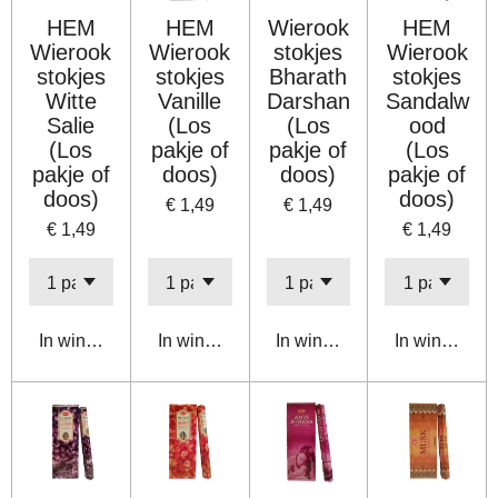
HEM
HEM
Wierook
HEM
Wierook
Wierook
stokjes
Wierook
stokjes
stokjes
Bharath
stokjes
Witte
Vanille
Darshan
Sandalw
Salie
(Los
(Los
ood
(Los
pakje of
pakje of
(Los
pakje of
doos)
doos)
pakje of
doos)
doos)
€ 1,49
€ 1,49
€ 1,49
€ 1,49
In winkelwagen
In winkelwagen
In winkelwagen
In winkelwa