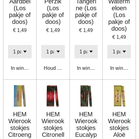
Aardbei
Perzik
Tangeri
Waterm
(Los
(Los
ne (Los
eloen
pakje of
pakje of
pakje of
(Los
doos)
doos)
doos)
pakje of
doos)
€ 1,49
€ 1,49
€ 1,49
€ 1,49
In winkelwagen
Houd mij op de hoogte
In winkelwagen
In winkelwa
HEM
HEM
HEM
HEM
Wierook
Wierook
Wierook
Wierook
stokjes
stokjes
stokjes
stokjes
Citroeng
Citronell
Eucalyp
Aloë