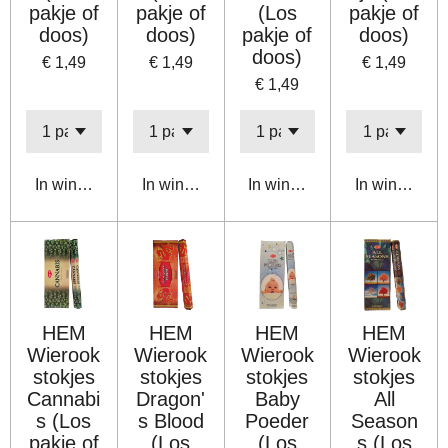
pakje of
pakje of
(Los
pakje of
doos)
doos)
pakje of
doos)
doos)
€ 1,49
€ 1,49
€ 1,49
€ 1,49
In winkelwagen
In winkelwagen
In winkelwagen
In winkelwa
HEM
HEM
HEM
HEM
Wierook
Wierook
Wierook
Wierook
stokjes
stokjes
stokjes
stokjes
Cannabi
Dragon'
Baby
All
s (Los
s Blood
Poeder
Season
pakje of
(Los
(Los
s (Los