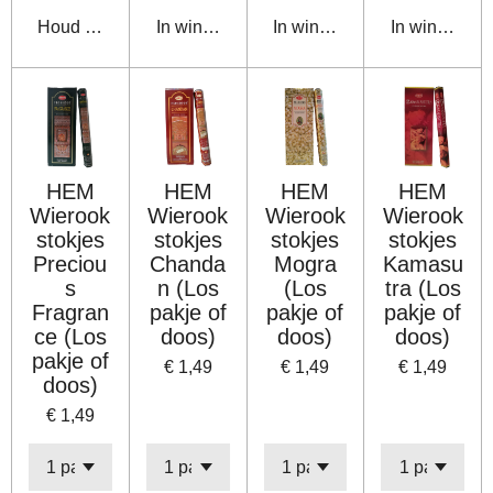
Houd mij op de hoogte
In winkelwagen
In winkelwagen
In winkelwa
HEM
HEM
HEM
HEM
Wierook
Wierook
Wierook
Wierook
stokjes
stokjes
stokjes
stokjes
Preciou
Chanda
Mogra
Kamasu
s
n (Los
(Los
tra (Los
Fragran
pakje of
pakje of
pakje of
ce (Los
doos)
doos)
doos)
pakje of
€ 1,49
€ 1,49
€ 1,49
doos)
€ 1,49