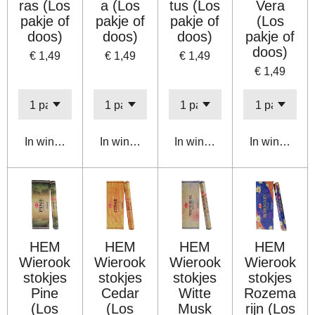
ras (Los
a (Los
tus (Los
Vera
pakje of
pakje of
pakje of
(Los
doos)
doos)
doos)
pakje of
doos)
€ 1,49
€ 1,49
€ 1,49
€ 1,49
In winkelwagen
In winkelwagen
In winkelwagen
In winkelwa
HEM
HEM
HEM
HEM
Wierook
Wierook
Wierook
Wierook
stokjes
stokjes
stokjes
stokjes
Pine
Cedar
Witte
Rozema
(Los
(Los
Musk
rijn (Los