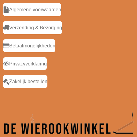
Algemene voorwaarden
Verzending & Bezorging
Betaalmogelijkheden
Privacyverklaring
Zakelijk bestellen