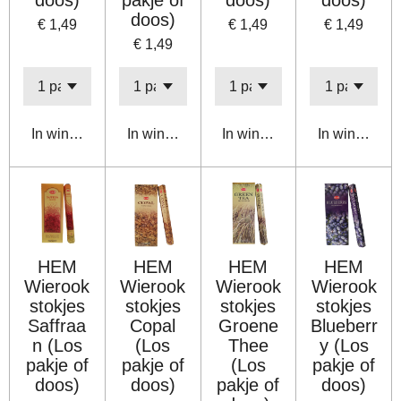
doos)
€ 1,49
€ 1,49
€ 1,49
€ 1,49
In winkelwagen
In winkelwagen
In winkelwagen
In winkelwa
HEM
HEM
HEM
HEM
Wierook
Wierook
Wierook
Wierook
stokjes
stokjes
stokjes
stokjes
Saffraa
Copal
Groene
Blueberr
n (Los
(Los
Thee
y (Los
pakje of
pakje of
(Los
pakje of
doos)
doos)
pakje of
doos)