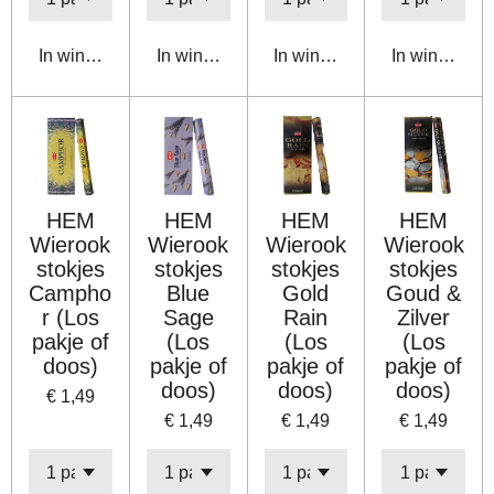
In winkelwagen
In winkelwagen
In winkelwagen
In winkelwa
HEM
HEM
HEM
HEM
Wierook
Wierook
Wierook
Wierook
stokjes
stokjes
stokjes
stokjes
Campho
Blue
Gold
Goud &
r (Los
Sage
Rain
Zilver
pakje of
(Los
(Los
(Los
doos)
pakje of
pakje of
pakje of
doos)
doos)
doos)
€ 1,49
€ 1,49
€ 1,49
€ 1,49