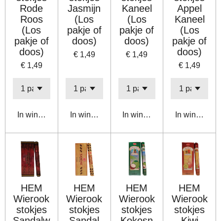
Rode
Jasmijn
Kaneel
Appel
Roos
(Los
(Los
Kaneel
(Los
pakje of
pakje of
(Los
pakje of
doos)
doos)
pakje of
doos)
doos)
€ 1,49
€ 1,49
€ 1,49
€ 1,49
In winkelwagen
In winkelwagen
In winkelwagen
In winkelwa
HEM
HEM
HEM
HEM
Wierook
Wierook
Wierook
Wierook
stokjes
stokjes
stokjes
stokjes
Sandalw
Sandal
Kokosn
Kiwi