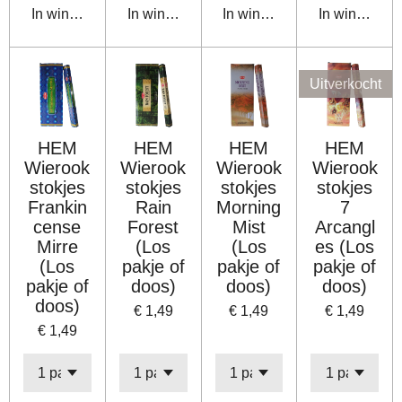
In winkelwagen
In winkelwagen
In winkelwagen
In winkelwa
Uitverkocht
HEM
HEM
HEM
HEM
Wierook
Wierook
Wierook
Wierook
stokjes
stokjes
stokjes
stokjes
Frankin
Rain
Morning
7
cense
Forest
Mist
Arcangl
Mirre
(Los
(Los
es (Los
(Los
pakje of
pakje of
pakje of
pakje of
doos)
doos)
doos)
doos)
€ 1,49
€ 1,49
€ 1,49
€ 1,49