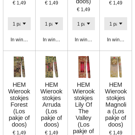
doos)
€ 1,49
€ 1,49
€ 1,49
€ 1,49
In winkelwagen
In winkelwagen
In winkelwagen
In winkelwa
HEM
HEM
HEM
HEM
Wierook
Wierook
Wierook
Wierook
stokjes
stokjes
stokjes
stokjes
Forest
Arruda
Lily Of
Magnoli
(Los
(Los
The
a (Los
pakje of
pakje of
Valley
pakje of
doos)
doos)
(Los
doos)
pakje of
€ 1,49
€ 1,49
€ 1,49