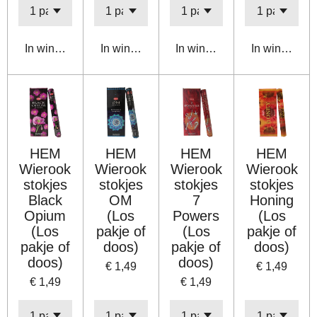
In winkelwagen
In winkelwagen
In winkelwagen
In winkelwa
HEM
HEM
HEM
HEM
Wierook
Wierook
Wierook
Wierook
stokjes
stokjes
stokjes
stokjes
Black
OM
7
Honing
Opium
(Los
Powers
(Los
(Los
pakje of
(Los
pakje of
pakje of
doos)
pakje of
doos)
doos)
doos)
€ 1,49
€ 1,49
€ 1,49
€ 1,49