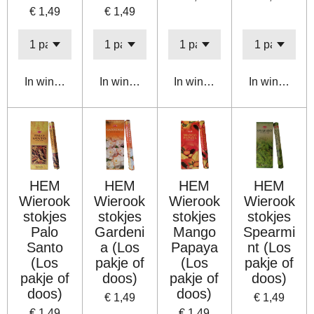
€ 1,49
€ 1,49
In winkelwagen
In winkelwagen
In winkelwagen
In winkelwa
HEM
HEM
HEM
HEM
Wierook
Wierook
Wierook
Wierook
stokjes
stokjes
stokjes
stokjes
Palo
Gardeni
Mango
Spearmi
Santo
a (Los
Papaya
nt (Los
(Los
pakje of
(Los
pakje of
pakje of
doos)
pakje of
doos)
doos)
doos)
€ 1,49
€ 1,49
€ 1,49
€ 1,49