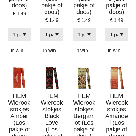
doos)
pakje of
pakje of
pakje of
doos)
doos)
doos)
€ 1,49
€ 1,49
€ 1,49
€ 1,49
In winkelwagen
In winkelwagen
In winkelwagen
In winkelwa
HEM
HEM
HEM
HEM
Wierook
Wierook
Wierook
Wierook
stokjes
stokjes
stokjes
stokjes
Amber
Black
Bergam
Amande
(Los
Love
ot (Los
l (Los
pakje of
(Los
pakje of
pakje of
doos)
pakje of
doos)
doos)