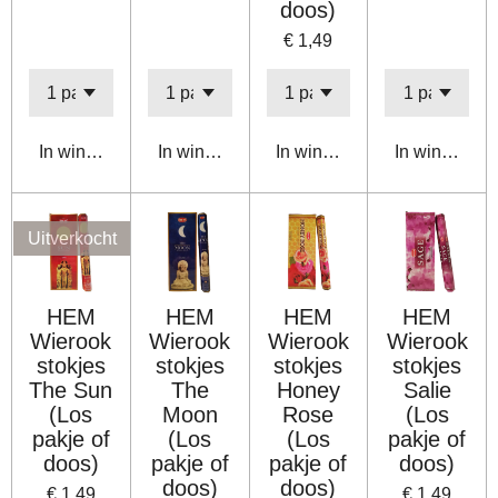
doos)
€ 1,49
In winkelwagen
In winkelwagen
In winkelwagen
In winkelwa
Uitverkocht
HEM
HEM
HEM
HEM
Wierook
Wierook
Wierook
Wierook
stokjes
stokjes
stokjes
stokjes
The Sun
The
Honey
Salie
(Los
Moon
Rose
(Los
pakje of
(Los
(Los
pakje of
doos)
pakje of
pakje of
doos)
doos)
doos)
€ 1,49
€ 1,49