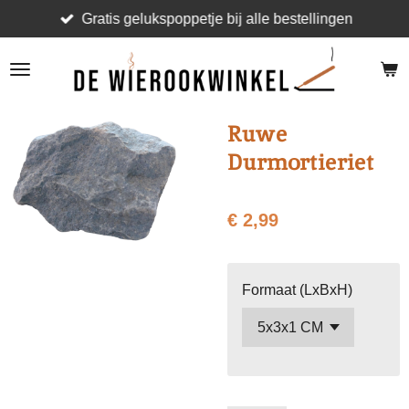
Gratis gelukspoppetje bij alle bestellingen
Ga
direct
naar
de
hoofdinhoud
Ruwe
Durmortieriet
€ 2,99
Formaat (LxBxH)