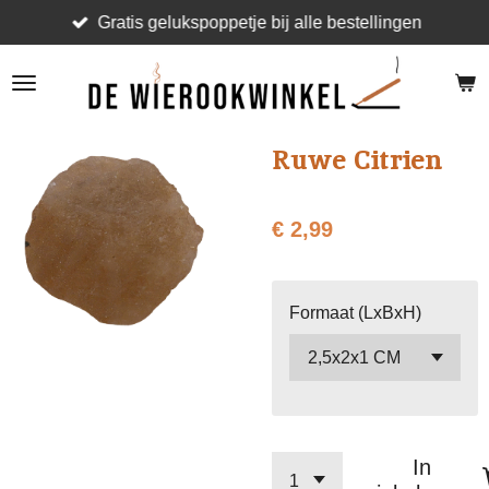
Gratis gelukspoppetje bij alle bestellingen
Ga
direct
naar
de
hoofdinhoud
Ruwe Citrien
€ 2,99
Formaat (LxBxH)
In