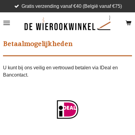
Gratis verzending vanaf €40 (België vanaf €75)
Ga
direct
naar
de
hoofdinhoud
Betaalmogelijkheden
U kunt bij ons veilig en vertrouwd betalen via IDeal en
Bancontact.