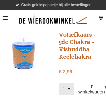
Gratis gelukspoppetje bij alle bestellingen
Ga
direct
naar
de
hoofdinhoud
Votiefkaars -
5de Chakra -
Vishuddha -
Keelchakra
€ 2,99
In
winkelwagen