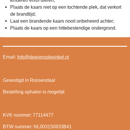
Plaats de kaars niet op een tochtende plek, dat verkort
de brandtijd;
Laat een brandende kaars nooit onbeheerd achter;
Plaats de kaars op een hittebestendige ondergrond.
Email:
Info@dewierookwinkel.nl
Gevestigd in Roosendaal
Bestelling ophalen is mogelijk
KVK nummer: 77114477
BTW nummer: NL003150833B41