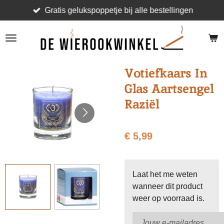
Gratis gelukspoppetje bij alle bestellingen
Ga
direct
naar
de
hoofdinhoud
Votiefkaars In
Glas Aartsengel
Raziël
€ 5,99
Laat het me weten
wanneer dit product
weer op voorraad is.