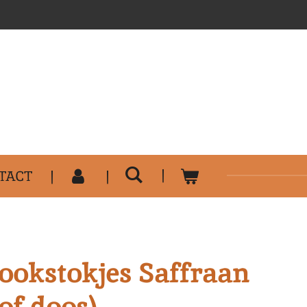
..........................................
TACT
okstokjes Saffraan
of doos)