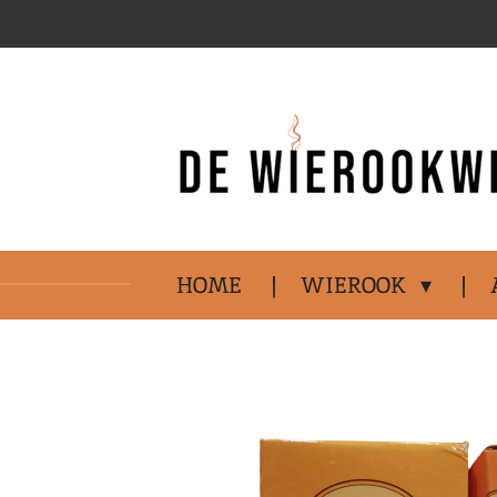
Ga
direct
naar
de
hoofdinhoud
HOME
WIEROOK