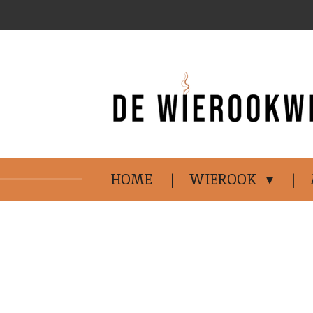
Ga
direct
naar
de
hoofdinhoud
HOME
WIEROOK