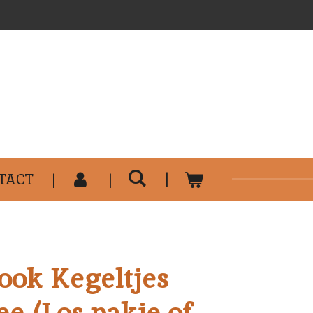
..........................................
TACT
ok Kegeltjes
e (Los pakje of