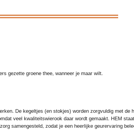
ers gezette groene thee, wanneer je maar wilt.
ken. De kegeltjes (en stokjes) worden zorgvuldig met de ha
omdat veel kwaliteitswierook daar wordt gemaakt. HEM staa
org samengesteld, zodat je een heerlijke geurervaring belee