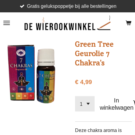
Gratis gelukspoppetje bij alle bestellingen
Ga
direct
naar
de
hoofdinhoud
Green Tree
Geurolie 7
Chakra's
€ 4,99
In
winkelwagen
Deze chakra aroma is