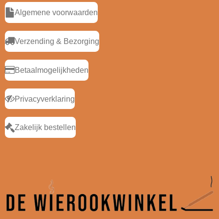
Algemene voorwaarden
Verzending & Bezorging
Betaalmogelijkheden
Privacyverklaring
Zakelijk bestellen