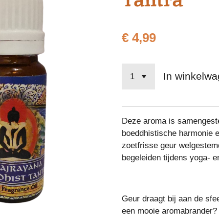
€ 4,99
In winkelw
Deze aroma is samengestel
boeddhistische harmonie e
zoetfrisse geur welgestem
begeleiden tijdens yoga- e
Geur draagt bij aan de sfe
een mooie aromabrander? Da