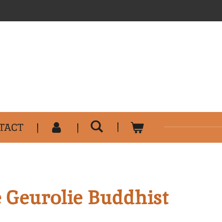
..........................................
TACT
 Geurolie Buddhist