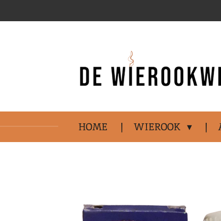
Ga
direct
naar
de
hoofdinhoud
HOME
WIEROOK