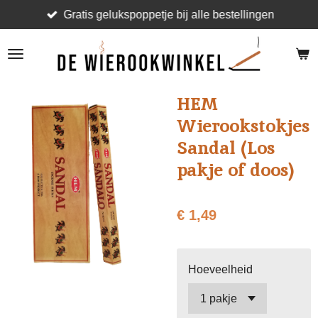
Gratis gelukspoppetje bij alle bestellingen
Ga
direct
naar
de
hoofdinhoud
HEM
Wierookstokjes
Sandal (Los
pakje of doos)
€ 1,49
Hoeveelheid