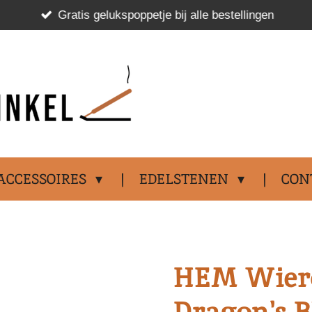
Gratis gelukspoppetje bij alle bestellingen
.................................
ACCESSOIRES
EDELSTENEN
CON
HEM Wiero
Dragon's B