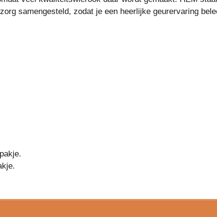
org samengesteld, zodat je een heerlijke geurervaring belee
 pakje.
akje.