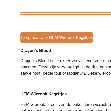
Terug naar alle HEM Wierook Kegeltjes
Dragon’s Blood
Dragon’s Blood is een zeer verrassend, zoete po
gommen. Deze zijn vervaardigd uit de drakenbloe
sandelhout, cederhout of labdanum. Deze wierook
HEM Wierook Kegeltjes
HEM wierook is één van de bekendere wierookmer
ook wel het ‘centrum van de wierook’ genoemd, 