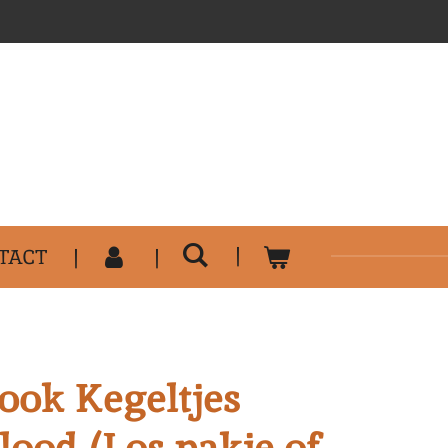
..........................................
TACT
ok Kegeltjes
lood (Los pakje of