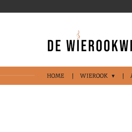
Ga
direct
naar
de
hoofdinhoud
HOME
WIEROOK