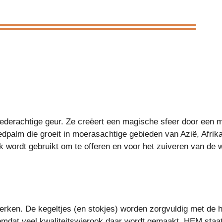
ederachtige geur. Ze creëert een magische sfeer door een m
dpalm die groeit in moerasachtige gebieden van Azië, Afrika
 wordt gebruikt om te offeren en voor het zuiveren van de 
ken. De kegeltjes (en stokjes) worden zorgvuldig met de ha
omdat veel kwaliteitswierook daar wordt gemaakt. HEM staa