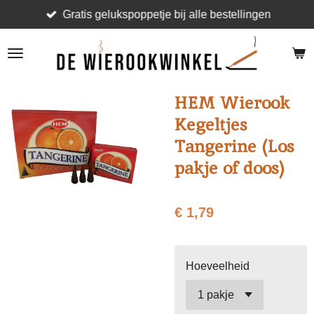
Gratis gelukspoppetje bij alle bestellingen
Ga
direct
naar
de
hoofdinhoud
HEM Wierook
Kegeltjes
Tangerine (Los
pakje of doos)
€ 1,79
Hoeveelheid