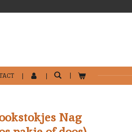
..........................................
TACT
okstokjes Nag
s pakje of doos)