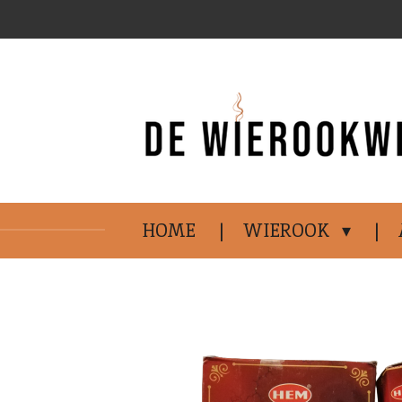
Ga
direct
naar
de
hoofdinhoud
HOME
WIEROOK