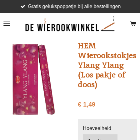
Gratis gelukspoppetje bij alle bestellingen
Ga
direct
naar
de
hoofdinhoud
HEM
Wierookstokjes
Ylang Ylang
(Los pakje of
doos)
€ 1,49
Hoeveelheid