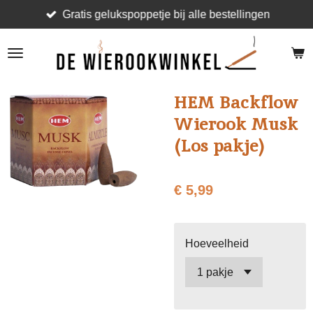
Gratis gelukspoppetje bij alle bestellingen
Ga
direct
naar
de
hoofdinhoud
HEM Backflow
Wierook Musk
(Los pakje)
€ 5,99
Hoeveelheid