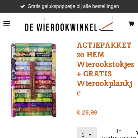
Gratis gelukspoppetje bij alle bestellingen
Ga
direct
naar
de
hoofdinhoud
ACTIEPAKKET
20 HEM
Wierookstokjes
+ GRATIS
Wierookplankj
e
€ 29,99
In