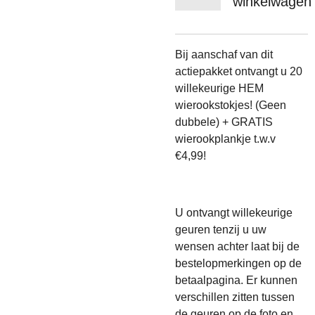
winkelwagen
Bij aanschaf van dit
actiepakket ontvangt u 20
willekeurige HEM
wierookstokjes! (Geen
dubbele) + GRATIS
wierookplankje t.w.v
€4,99!
U ontvangt willekeurige
geuren tenzij u uw
wensen achter laat bij de
bestelopmerkingen op de
betaalpagina. Er kunnen
verschillen zitten tussen
de geuren op de foto en