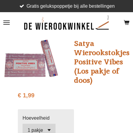
Gratis gelukspoppetje bij alle bestellingen
Ga
direct
naar
de
hoofdinhoud
Satya
Wierookstokjes
Positive Vibes
(Los pakje of
doos)
€ 1,99
Hoeveelheid