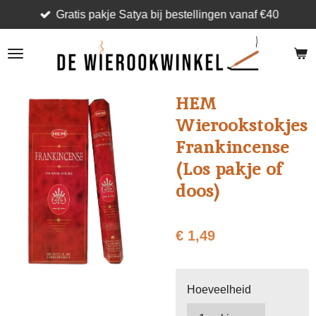
Gratis pakje Satya bij bestellingen vanaf €40
Ga
direct
naar
de
hoofdinhoud
HEM
Wierookstokjes
Frankincense
(Los pakje of
doos)
€ 1,49
Hoeveelheid