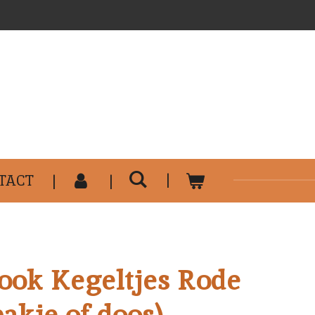
..........................................
TACT
ok Kegeltjes Rode
akje of doos)