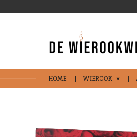
Ga
direct
naar
de
hoofdinhoud
HOME
WIEROOK