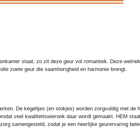
oonkamer staat, zo zit deze geur vol romantiek. Deze welriek
evolle zoete geur die saamhorigheid en harmonie brengt.
ken. De kegeltjes (en stokjes) worden zorgvuldig met de ha
omdat veel kwaliteitswierook daar wordt gemaakt. HEM staa
org samengesteld, zodat je een heerlijke geurervaring belee