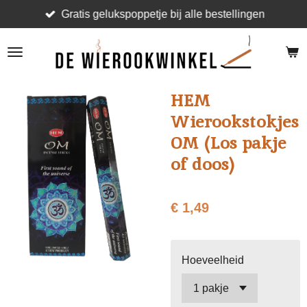
Gratis gelukspoppetje bij alle bestellingen
Ga
direct
naar
de
hoofdinhoud
HEM
Wierookstokjes
OM (Los pakje
of doos)
€ 1,49
Hoeveelheid