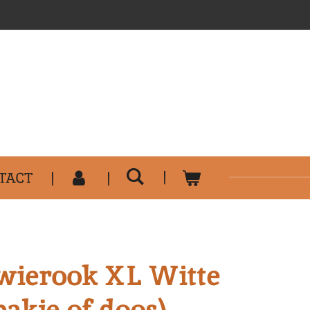
..........................................
TACT
ierook XL Witte
pakje of doos)