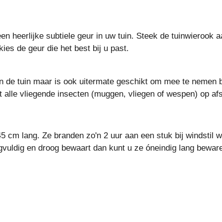
n heerlijke subtiele geur in uw tuin. Steek de tuinwierook 
es de geur die het best bij u past.
n de tuin maar is ook uitermate geschikt om mee te nemen b
et alle vliegende insecten (muggen, vliegen of wespen) op af
 cm lang. Ze branden zo'n 2 uur aan een stuk bij windstil wee
gvuldig en droog bewaart dan kunt u ze óneindig lang bewar