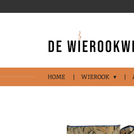
Ga
direct
naar
de
hoofdinhoud
HOME
WIEROOK