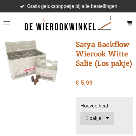
Gratis gelukspoppetje bij alle bestellingen
Ga
direct
naar
de
hoofdinhoud
Satya Backflow
Wierook Witte
Salie (Los pakje)
€ 5,99
Hoeveelheid