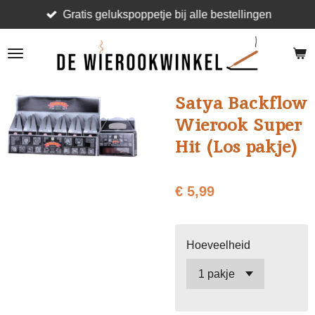
Gratis gelukspoppetje bij alle bestellingen
Ga
direct
naar
de
hoofdinhoud
Satya Backflow
Wierook Super
Hit (Los pakje)
€ 5,99
Hoeveelheid