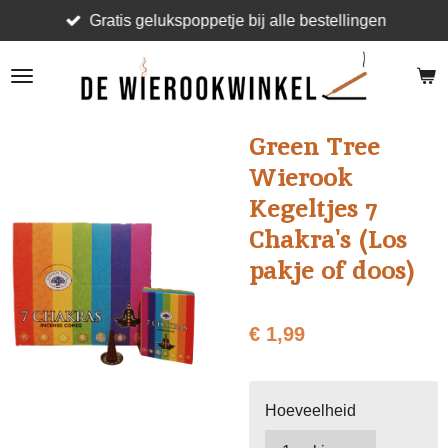
Gratis gelukspoppetje bij alle bestellingen
Ga
direct
naar
de
hoofdinhoud
Green Tree
Wierook
Kegeltjes 7
Chakra's (Los
pakje of doos)
€ 1,99
Hoeveelheid