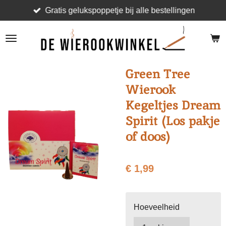
Gratis gelukspoppetje bij alle bestellingen
Ga
direct
naar
de
hoofdinhoud
Green Tree
Wierook
Kegeltjes Dream
Spirit (Los pakje
of doos)
€ 1,99
Hoeveelheid