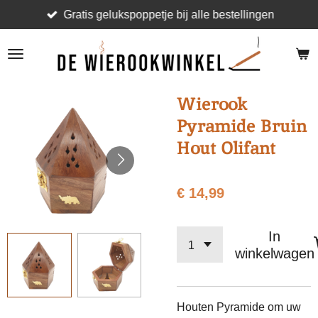
Gratis gelukspoppetje bij alle bestellingen
Ga
direct
naar
de
hoofdinhoud
Wierook
Pyramide Bruin
Hout Olifant
€ 14,99
In
winkelwagen
Houten Pyramide om uw