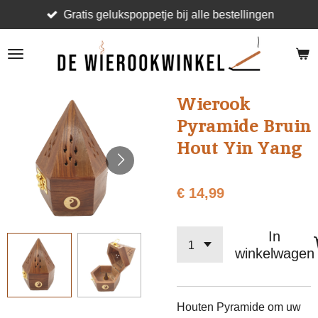
Gratis gelukspoppetje bij alle bestellingen
Ga
direct
naar
de
hoofdinhoud
Wierook
Pyramide Bruin
Hout Yin Yang
€ 14,99
In
winkelwagen
Houten Pyramide om uw