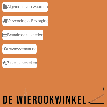
Algemene voorwaarden
Verzending & Bezorging
Betaalmogelijkheden
Privacyverklaring
Zakelijk bestellen