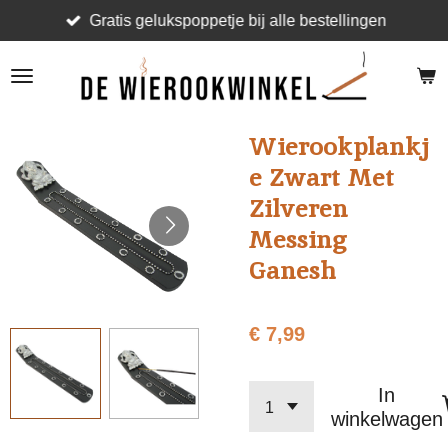
Gratis gelukspoppetje bij alle bestellingen
Ga
direct
naar
de
hoofdinhoud
Wierookplankj
e Zwart Met
Zilveren
Messing
Ganesh
€ 7,99
In
winkelwagen