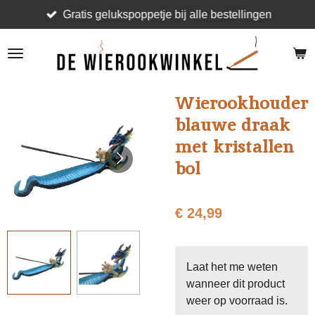
Gratis gelukspoppetje bij alle bestellingen
Ga
direct
naar
de
hoofdinhoud
Wierookhouder
blauwe draak
met kristallen
bol
€ 24,99
Laat het me weten
wanneer dit product
weer op voorraad is.