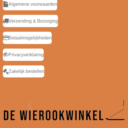
Algemene voorwaarden
Verzending & Bezorging
Betaalmogelijkheden
Privacyverklaring
Zakelijk bestellen