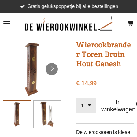
Gratis gelukspoppetje bij alle bestellingen
Ga
direct
naar
de
hoofdinhoud
Wierookbrande
r Toren Bruin
Hout Ganesh
€ 14,99
In
winkelwagen
De wierooktoren is ideaal