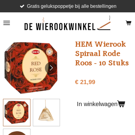
Gratis gelukspoppetje bij alle bestellingen
Ga
direct
naar
de
hoofdinhoud
HEM Wierook
Spiraal Rode
Roos - 10 Stuks
€ 21,99
In winkelwagen