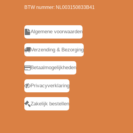
BTW nummer: NL003150833B41
Algemene voorwaarden
Verzending & Bezorging
Betaalmogelijkheden
Privacyverklaring
Zakelijk bestellen