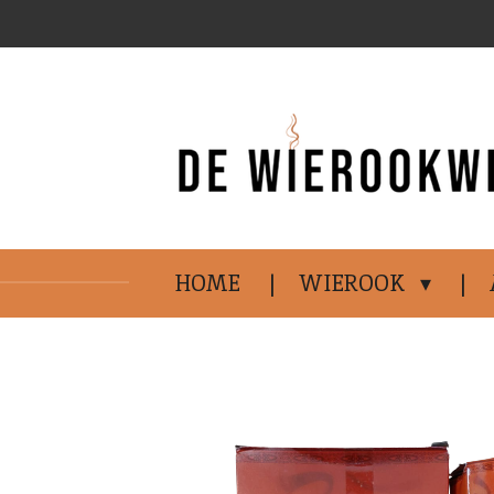
Ga
direct
naar
de
hoofdinhoud
HOME
WIEROOK