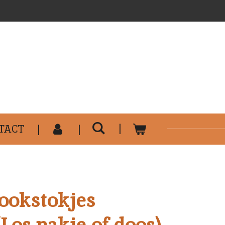
..........................................
TACT
okstokjes
Los pakje of doos)