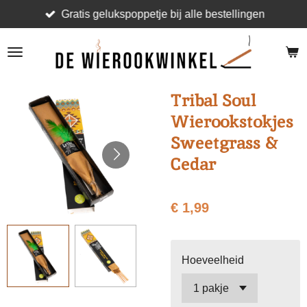
Gratis gelukspoppetje bij alle bestellingen
Ga
direct
naar
de
hoofdinhoud
Tribal Soul
Wierookstokjes
Sweetgrass &
Cedar
€ 1,99
Hoeveelheid