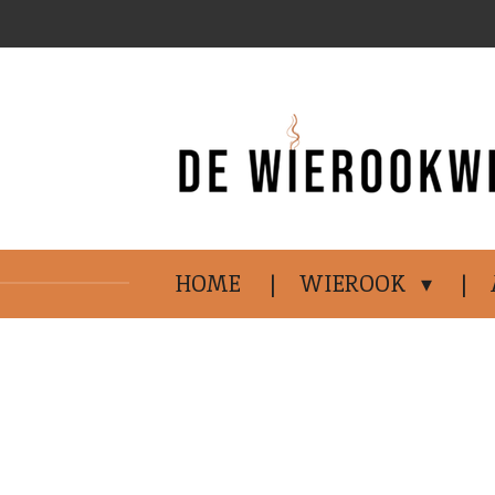
Ga
direct
naar
de
hoofdinhoud
HOME
WIEROOK