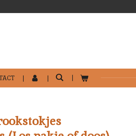
..........................................
TACT
rookstokjes
 (Los pakje of doos)