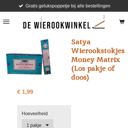
Gratis gelukspoppetje bij alle bestellingen
Ga
direct
naar
de
hoofdinhoud
Satya
Wierookstokjes
Money Matrix
(Los pakje of
doos)
€ 1,99
Hoeveelheid