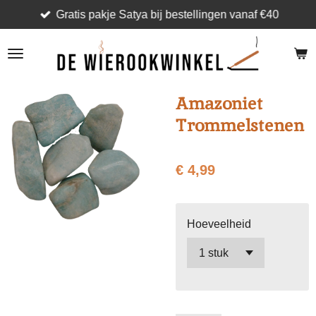
Gratis pakje Satya bij bestellingen vanaf €40
Ga
direct
naar
de
hoofdinhoud
Amazoniet
Trommelstenen
€ 4,99
Hoeveelheid