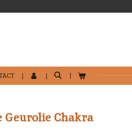
..........................................
TACT
 Geurolie Chakra