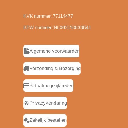
KVK nummer: 77114477
BTW nummer: NL003150833B41
Algemene voorwaarden
Verzending & Bezorging
Betaalmogelijkheden
Privacyverklaring
Zakelijk bestellen