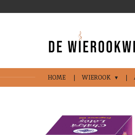
Ga
direct
naar
de
hoofdinhoud
HOME
WIEROOK